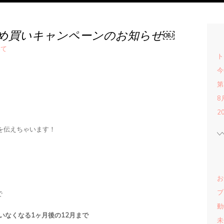
め買いキャンペーンのお知らせ￼
いて
ト
今
第
8
2
を伝えちゃいます！
。
お
ブ
で
動
いなくなる1ヶ月後の12月まで
未