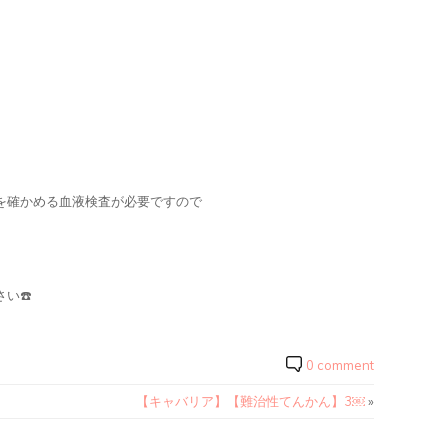
を確かめる血液検査が必要ですので
い☎️
0 comment
【キャバリア】【難治性てんかん】3￼
»