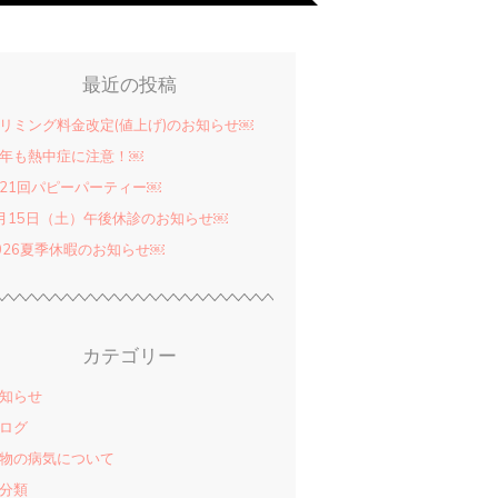
最近の投稿
リミング料金改定(値上げ)のお知らせ￼
年も熱中症に注意！￼
21回パピーパーティー￼
月15日（土）午後休診のお知らせ￼
026夏季休暇のお知らせ￼
カテゴリー
知らせ
ログ
物の病気について
分類