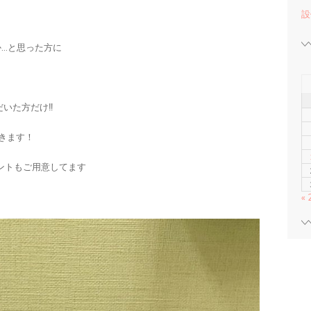
設
か…と思った方に
いた方だけ‼️
きます！
ントもご用意してます
«