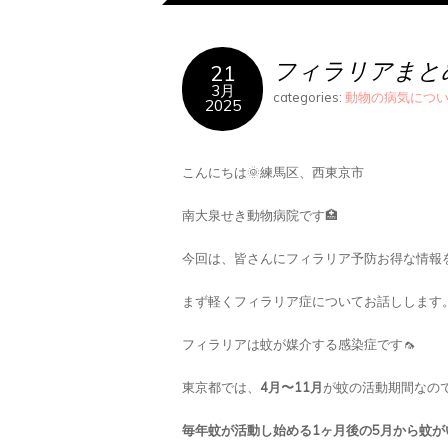
フィラリアまと
21
3月
categories:
動物の病気につ
2025
こんにちは🌞練馬区、西東京市
南大泉せき動物病院です🏥
今回は、皆さんにフィラリア予防お得な情報
まず軽くフィラリア症についてお話しします
フィラリアは蚊が媒介する感染症です🦟
東京都では、
4月〜11月
が蚊の活動期間なの
毎年蚊が活動し始める1ヶ月後の5月から蚊が