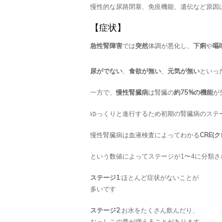
慢性的な尿路閉塞、免疫機能、遺伝など原因
【症状】
急性腎障害
では
突然
体調が悪化し、
下痢
や
嘔
尿がでない
、
食欲が無い
、
元気が無い
といっ
一方で、
慢性腎臓病
は腎臓の
約75%の機能
が
ゆっくりと進行するため初期の腎臓病のステ
慢性腎臓病は血液検査によってわかる
CRE(
という数値によってステージが1〜4に分類さ
ステージ1
:ほとんど症状がないことが
多いです
ステージ2
:お水をたくさん飲んだり、
おっしこの量が増えることがあります。