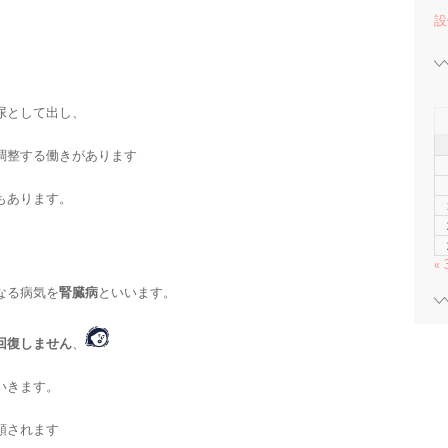
設
尿として出し、
調整する働きがあります
もあります。
«
なる病気を
腎臓病
といいます。
回復しません
、
いきます。
類されます