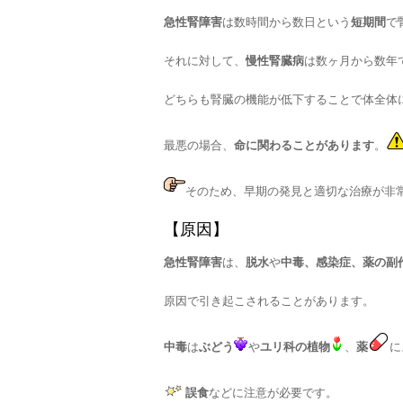
急性腎障害
は数時間から数日という
短期間
で
それに対して、
慢性腎臓病
は数ヶ月から数年
どちらも腎臓の機能が低下することで体全体
最悪の場合、
命に関わることがあります
。
そのため、早期の発見と適切な治療が非
【原因】
急性腎障害
は、
脱水
や
中毒、感染症、薬の副
原因で引き起こされることがあります。
中毒
は
ぶどう
や
ユリ科の植物
、
薬
に
誤食
などに注意が必要です。