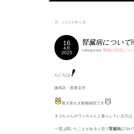
月:
2025年4月
腎臓病について
16
4月
categories:
動物の病気につ
2025
んにちは
練馬区・西東京市
南大泉せき動物病院です
ネコちゃんやワンちゃんと暮らしている方は
一度は聞いたことがあると思う
腎臓病につい