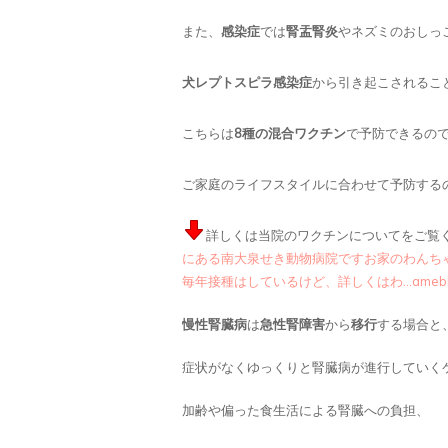
また、
感染症
では
腎盂腎炎
やネズミのおしっ
犬レプトスピラ感染症
から引き起こされるこ
こちらは
8種の混合ワクチン
で予防できるの
ご家庭のライフスタイルに合わせて予防する
詳しくは当院のワクチンについてをご覧
にある南大泉せき動物病院ですお家のわんち
毎年接種はしているけど、詳しくはわ…ameblo
慢性腎臓病
は
急性腎障害
から
移行
する場合と
症状がなくゆっくりと腎臓病が進行していく
加齢や偏った食生活による腎臓への負担、