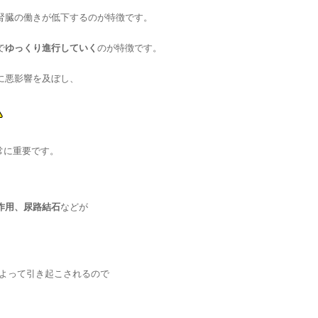
腎臓の働きが低下するのが特徴です。
で
ゆっくり進行していく
のが特徴です。
に悪影響を及ぼし、
常に重要です。
作用、尿路結石
などが
よって引き起こされるので