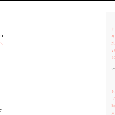
ト
￼
今
いて
第
8
2
お
ブ
動
て
未