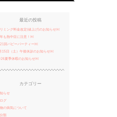
最近の投稿
リミング料金改定(値上げ)のお知らせ￼
年も熱中症に注意！￼
21回パピーパーティー￼
月15日（土）午後休診のお知らせ￼
026夏季休暇のお知らせ￼
カテゴリー
知らせ
ログ
物の病気について
分類