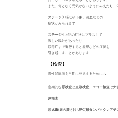
また、何となく元気がないようにみえたり、
ステージ3
: 嘔吐や下痢、貧血などの
症状がみられます
ステージ4
:上記の症状にプラスして
激しい嘔吐があったり、
尿毒症まで進行すると痙攣などの症状を
引き起こすことがあります​
【検査】
慢性腎臓病を早期に発見するためにも
定期的な
尿検査
と
血液検査
、
エコー検査
は大
尿検査
尿比重(尿の濃さ)
や
UPC(尿タンパククレアチ