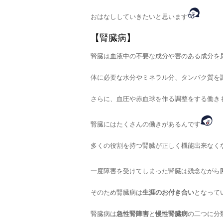
おはなししていきたいと思います
【腎臓病】
腎臓は血液中の不要な成分や害のある成分を
体に必要な水分やミネラル分、タンパク質を
さらに、血圧や赤血球を作る調整をする働き
腎臓にはたくさんの働きがあるんです
多くの役割を持つ腎臓が正しく機能出来なく
一度障害を受けてしまった腎臓は残念ながら
そのため腎臓病は
生涯のお付き合い
となって
腎臓病は
急性腎障害
と
慢性腎臓病
の二つに分