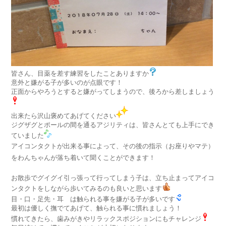
皆さん、目薬を差す練習をしたことありますか
意外と嫌がる子が多いのが点眼です！
正面からやろうとすると嫌がってしまうので、後ろから差しましょう
出来たら沢山褒めてあげてください
ジグザグとポールの間を通るアジリティは、皆さんとても上手にでき
ていました
アイコンタクトが出来る事によって、その後の指示（お座りやマテ）
をわんちゃんが落ち着いて聞くことができます！
お散歩でグイグイ引っ張って行ってしまう子は、立ち止まってアイコ
ンタクトをしながら歩いてみるのも良いと思います
目・口・足先・耳 は触られる事を嫌がる子が多いです
最初は優しく撫でてあげて、触られる事に慣れましょう！
慣れてきたら、歯みがきやリラックスポジションにもチャレンジ