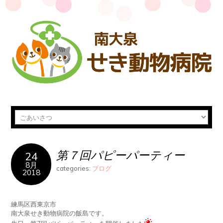
第７回パピーパーティー
24
8月
categories:
ブログ
2018
練馬区西東京市
南大泉せき動物病院の飯島です。