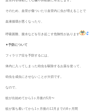
血管内を移動して心臓や肺動脈に寄生します。
そのため、血管が傷ついたり血管内に虫が増えることで
血液循環が悪くなったり、
呼吸困難、腹水などを引き起こす危険性があります
⚫︎
予防について
フィラリア症を予防するには、
体内に入ってしまった幼虫を駆除するお薬を使って、
幼虫を成虫にさせないことが大切です。
なので、
蚊が出始めてから1ヶ月後の5月〜
蚊が落ち着いてから1ヶ月後の12月までの8ヶ月間