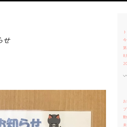
ト
らせ
今
第
8
2
お
ブ
動
未