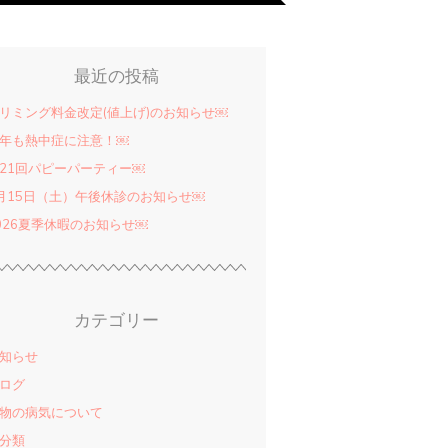
最近の投稿
リミング料金改定(値上げ)のお知らせ￼
年も熱中症に注意！￼
21回パピーパーティー￼
月15日（土）午後休診のお知らせ￼
026夏季休暇のお知らせ￼
カテゴリー
知らせ
ログ
物の病気について
分類