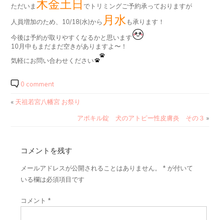
木金土日
ただいま
でトリミングご予約承っておりますが
月水
人員増加のため、10/18(水)から
も承ります！
今後は予約が取りやすくなるかと思います
10月中もまだまだ空きがありますよ〜！
気軽にお問い合わせください
0 comment
«
天祖若宮八幡宮 お祭り
アポキル錠 犬のアトピー性皮膚炎 その３
»
コメントを残す
メールアドレスが公開されることはありません。
*
が付いて
いる欄は必須項目です
コメント
*