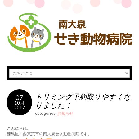
トリミング予約取りやすくな
07
10月
りました！
2017
categories:
お知らせ
こんにちは。
練馬区・西東京市の南大泉せき動物病院です。