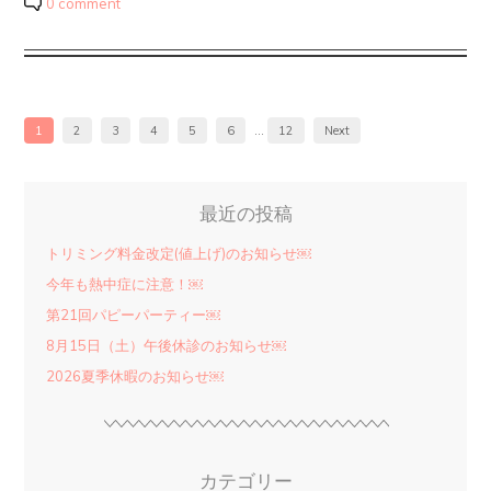
0 comment
投
1
2
3
4
5
6
…
12
Next
稿
ナ
ビ
ゲ
最近の投稿
ー
シ
トリミング料金改定(値上げ)のお知らせ￼
ョ
今年も熱中症に注意！￼
ン
第21回パピーパーティー￼
8月15日（土）午後休診のお知らせ￼
2026夏季休暇のお知らせ￼
カテゴリー