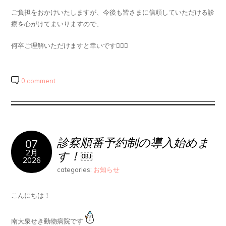
ご負担をおかけいたしますが、今後も皆さまに信頼していただける診
療を心がけてまいりますので、
何卒ご理解いただけますと幸いです🙇🏻‍♀️
0 comment
診察順番予約制の導入始めま
07
2月
す！￼
2026
categories:
お知らせ
こんにちは！
南大泉せき動物病院です