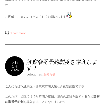
が、
ご理解・ご協力のほどよろしくお願いします
0 comment
診察順番予約制度を導入しま
26
1月
す！
2026
categories:
お知らせ
こんにちは🐾練馬区・西東京市南大泉せき動物病院です☃️
このたび、当院では待ち時間の短縮、院内の混雑を緩和するため
診察
の順番予約制
を導入することになりました✨