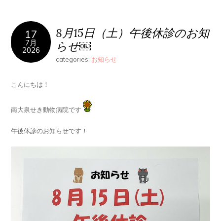
8月15日（土）午後休診のお知
17
7月
らせ￼
2026
categories:
お知らせ
こんにちは！
南大泉せき動物病院です
午後休診のお知らせです！