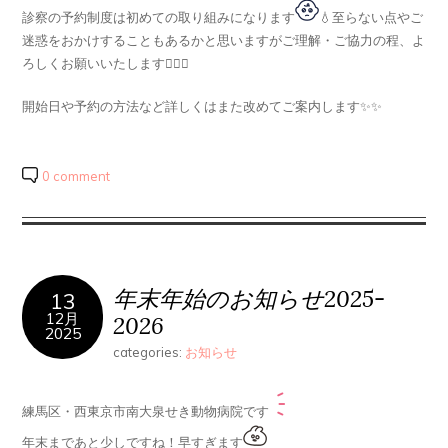
診察の予約制度は初めての取り組みになります
💧至らない点やご
迷惑をおかけすることもあるかと思いますがご理解・ご協力の程、よ
ろしくお願いいたします🙇🏻‍♀️
開始日や予約の方法など詳しくはまた改めてご案内します✨✨
0 comment
年末年始のお知らせ2025-
13
12月
2026
2025
categories:
お知らせ
練馬区・西東京市南大泉せき動物病院です
年末まであと少しですね！早すぎます