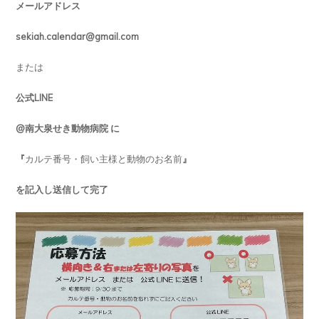
メールアドレス
sekiah.calendar@gmail.com
または
公式LINE
@南大泉せき動物病院 に
『
カルテ番号・飼い主様と動物のお名前
』
を記入し送信して完了