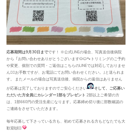
応募期間は9月30日まで
です！ ※公式LINEの場合、写真送信後病院
から ｢お問い合わせありがとうございます🐶🐱🐾トリミングのご予約
や変更、個別での質問・ご返信はこちらのLINEでは対応しておりませ
ん🙇‍♂️お手数ですが、お電話にてお問い合わせください。｣と送られま
す。 またメールの場合は写真送信後、病院からの返信はありません
が応募は完了しておりますのでご安心ください
そして、ご応募い
ただいた方全員に
カレンダー1部をプレゼント
2部以上ご希望の方
は、1部660円の受注生産になります。応募締め切り後に部数確認の
ご連絡をさせていただきます。
毎年応募して下さっている方も、初めて応募される方もどなたでも大
歓迎🙌🏻