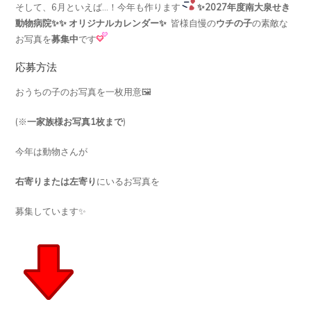
そして、6月といえば…！今年も作ります
✨2027年度南大泉せき
動物病院✨
✨ オリジナルカレンダー✨
皆様自慢の
ウチの子
の素敵な
お写真を
募集中
です
応募方法
おうちの子のお写真を一枚用意🖼️
(※
一家族様お写真1枚まで
)
今年は動物さんが
右寄りまたは左寄り
にいるお写真を
募集しています✨